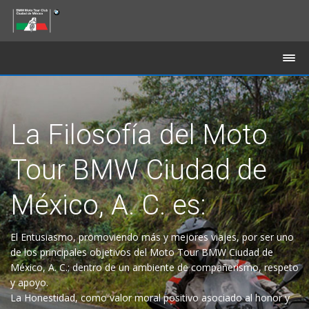
La Filosofía del Moto
Tour BMW Ciudad de
México, A. C. es:
El Entusiasmo, promoviendo más y mejores viajes, por ser uno
de los principales objetivos del Moto Tour BMW Ciudad de
México, A. C.; dentro de un ambiente de compañerismo, respeto
y apoyo.
La Honestidad, como valor moral positivo asociado al honor y