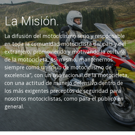
La Misión.
La difusión del motociclismo serio y responsable
en toda la comunidad motociclista del país y del
extranjero, promoviendo y motivando la cultura
de la motocicleta. Así mismo, mantenernos
siempre como un “club de motociclismo de
excelencia”, con un uso racional de la motocicleta,
con una actitud de manejo defensivo dentro de
los más exigentes preceptos de seguridad para
nosotros motociclistas, como para el público en
general.